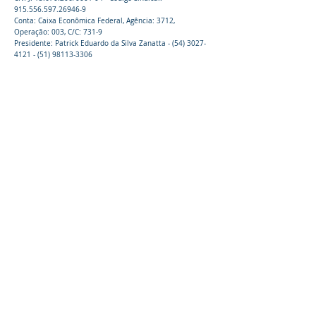
915.556.597.26946-9
Conta: Caixa Econômica Federal, Agência: 3712,
Operação: 003, C/C: 731-9
Presidente: Patrick Eduardo da Silva Zanatta -
(54) 3027-
4121 - (51) 98113
-3306