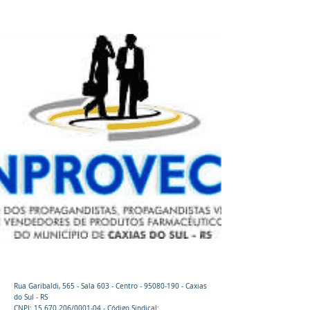
Caxias do Sul - RS
Rua Garibaldi, 565 - Sala 603 - Centro -
95080-190
- Caxias
do Sul - RS
CNPJ:
15.670.206
/0001-04 - Código Sindical: