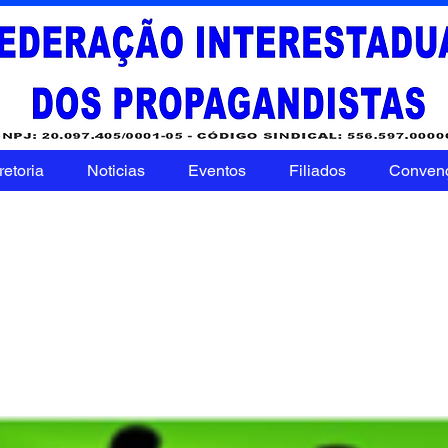
retoria
Noticias
Eventos
Filiados
Conven
ROMAR - Marilia 