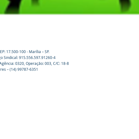
P: 17.500-100 - Marília – SP.
o Sindical: 915.556.597.91260-4
Agência: 0320, Operação: 003, C/C: 18-8
rres – (14) 99787-6351