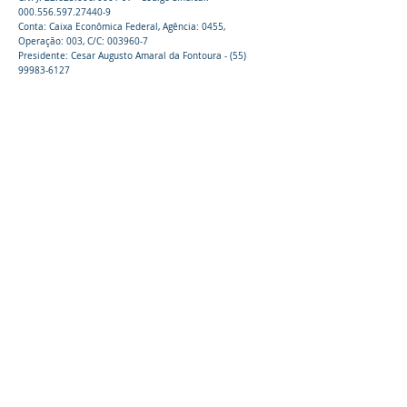
000.556.597.27440-9
Conta: Caixa Econômica Federal, Agência: 0455,
Operação: 003, C/C:
003960-7
Presidente: Cesar Augusto Amaral da Fontoura -
(55)
99983-6127