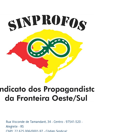
Alegrete - RS
Rua Visconde de Tamandaré, 34 - Centro -
97541-520
-
Alegrete - RS
CNPJ:
22.625.006
/0001-97 - Código Sindical: