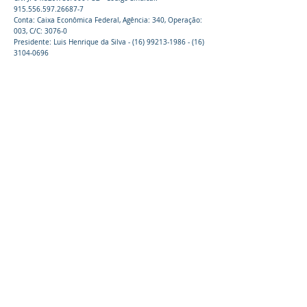
915.556.597.26687-7
Conta: Caixa Econômica Federal, Agência: 340, Operação:
003, C/C: 3076-0
Presidente: Luis Henrique da Silva -
(16) 99213-1986 - (16)
3104
-0696