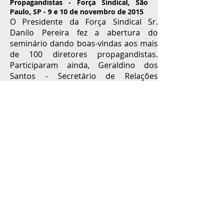
Propagandistas - Força Sindical, São
Paulo, SP - 9 e 10 de novembro de 2015
O Presidente da Força Sindical Sr.
Danilo Pereira fez a abertura do
seminário dando boas-vindas aos mais
de 100 diretores propagandistas.
Participaram ainda, Geraldino dos
Santos - Secretário de Relações
Sindicais da FS Nacional, o Sr. Hélio
Herrera Garcia (Peninha) - Secretário
Geral da FS e do Sr. Carlos Ferreira -
Diretor de Relações Políticas e Sindicais
da FS Regional Campinas.
Anterior
Próximo