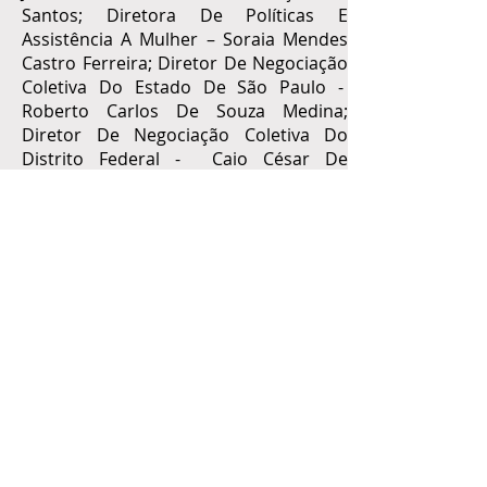
Santos; Diretora De Políticas E
Assistência A Mulher – Soraia Mendes
Castro Ferreira; Diretor De Negociação
Coletiva Do Estado De São Paulo -
Roberto Carlos De Souza Medina;
Diretor De Negociação Coletiva Do
Distrito Federal - Caio César De
Andrade Santos; Diretor De
Negociação Coletiva Do Estado De
Minas Gerais - Marlon Isidoro Tavares;
Diretor De Negociação Coletiva Do
Estado Do Paraná - Sidenei
Costamanha; Diretor De Negociação
Coletiva Do Estado Do Mato Grosso -
Juliano Chueiri Pompeu; Conselho
Fiscal: João Carlos Rebelato; Renato
Kleber Martins; Wagner Meira; Suplente
Do Conselho Fiscal; Marcos Duarte Da
Silva; Edilberto Moraes Barbosa Junior
e Leonardo Romaniello Barros.